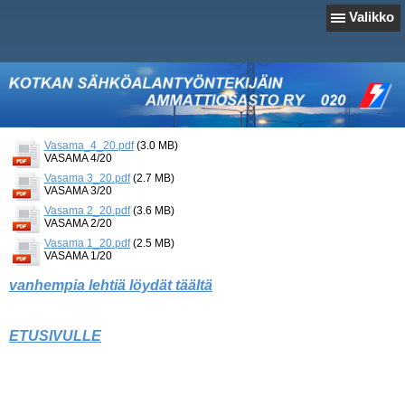
Valikko
Vasama_4_20.pdf
(3.0 MB)
VASAMA 4/20
Vasama 3_20.pdf
(2.7 MB)
VASAMA 3/20
Vasama 2_20.pdf
(3.6 MB)
VASAMA 2/20
Vasama 1_20.pdf
(2.5 MB)
VASAMA 1/20
vanhempia lehtiä löydät täältä
ETUSIVULLE